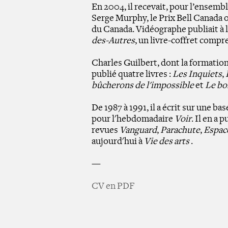
En 2004, il recevait, pour l’ensembl
Serge Murphy, le Prix Bell Canada o
du Canada. Vidéographe publiait à
des-Autres
, un livre-coffret compr
Charles Guilbert, dont la formation 
publié quatre livres :
Les Inquiets
,
bûcherons de l'impossible
et
Le bo
De 1987 à 1991, il a écrit sur une ba
pour l'hebdomadaire
Voir
. Il en a
revues
Vanguard
,
Parachute
,
Espac
aujourd'hui à
Vie des arts
.
—
CV en PDF