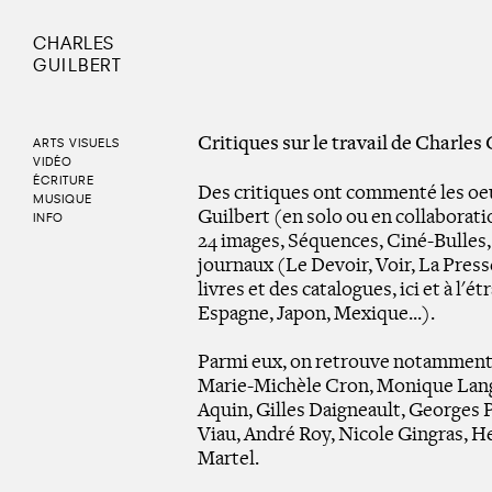
CHARLES
GUILBERT
Critiques sur le travail de Charles
ARTS VISUELS
VIDÉO
ÉCRITURE
Des critiques ont commenté les oeu
MUSIQUE
Guilbert (en solo ou en collaborat
INFO
24 images, Séquences, Ciné-Bulles,
journaux (Le Devoir, Voir, La Presse
livres et des catalogues, ici et à l
Espagne, Japon, Mexique...).
Parmi eux, on retrouve notamment 
Marie-Michèle Cron, Monique Langl
Aquin, Gilles Daigneault, Georges P
Viau, André Roy, Nicole Gingras, 
Martel.