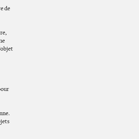
re de
re,
ine
’objet
 pour
enne.
bjets