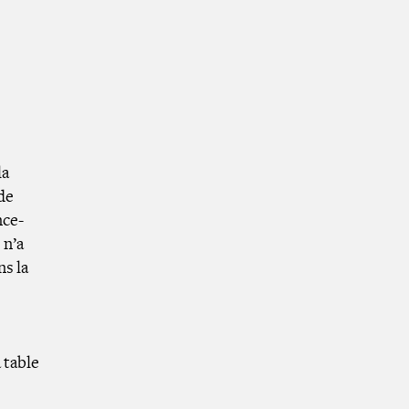
la
de
nce-
 n’a
ns la
 table