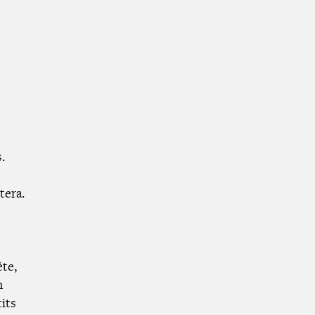
.
tera.
ête,
n
tits