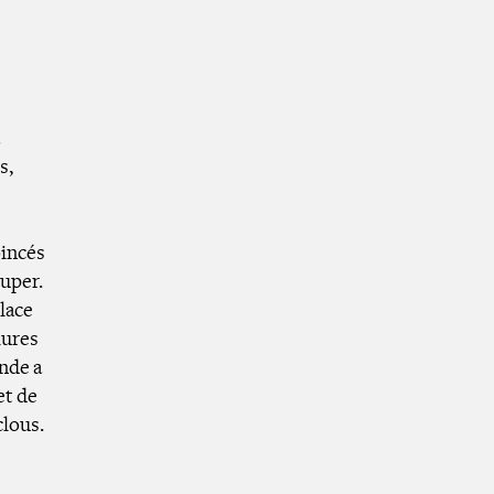
s,
oincés
ouper.
place
lures
onde a
et de
clous.